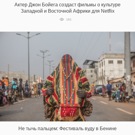
Актер Джон Бойега создаст фильмы о культуре
Западной и Восточной Африки для Netflix
161
EN
UA
Не тычь пальцем: Фестиваль вуду в Бенине