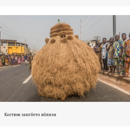
Костюм зангбето вблизи