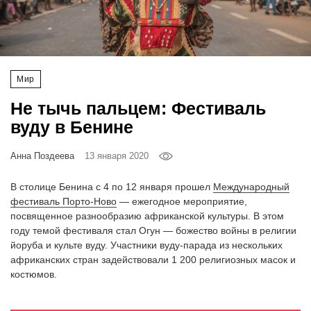
‘21
Фотопроект
Мир
Репортаж
Не тычь пальцем: Фестиваль
Партнерский
вуду в Бенине
материал
Анна Поздеева
13 января 2020
О
птичке
В столице Бенина с 4 по 12 января прошел
Международный
фестиваль Порто-Ново
— ежегодное мероприятие,
посвященное разнообразию африканской культуры. В этом
Рекламодателям
году темой фестиваля стал Огун — божество войны в религии
йоруба и культе вуду. Участники вуду-парада из нескольких
африканских стран задействовали 1 200 религиозных масок и
костюмов.