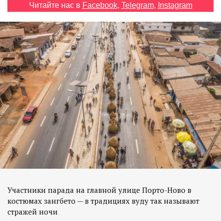
Читайте нас в
Facebook
,
Telegram
,
Instagram
EN
UA
Участники парада на главной улице Порто-Ново в
костюмах зангбето — в традициях вуду так называют
стражей ночи