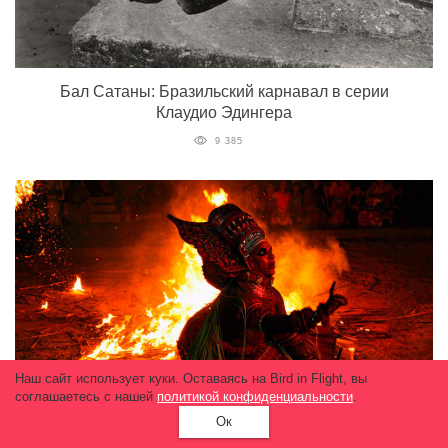
Бал Сатаны: Бразильский карнавал в серии
Клаудио Эдингера
9 385
Наш сайт использует куки. Оставаясь на Bird in Flight, вы
соглашаетесь с нашей
политикой конфиденциальности
.
Ок