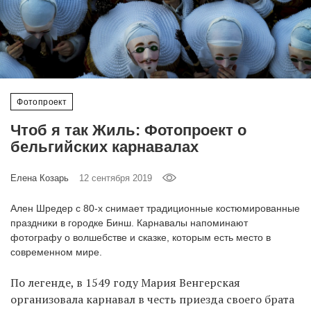
‘21
Фотопроект
Репортаж
Фотопроект
Партнерский
Чтоб я так Жиль: Фотопроект о
материал
бельгийских карнавалах
О
Елена Козарь
12 сентября 2019
птичке
Ален Шредер с 80-х снимает традиционные костюмированные
Рекламодателям
праздники в городке Бинш. Карнавалы напоминают
фотографу о волшебстве и сказке, которым есть место в
современном мире.
По легенде, в 1549 году Мария Венгерская
организовала карнавал в честь приезда своего брата