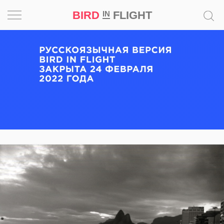
BIRD
FLIGHT
IN
Вдохновение
Почему
это
шедевр
Мир
Игра
Новости
Bird
in
Flight
Prize