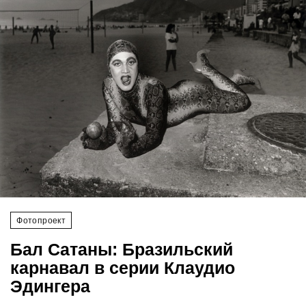
‘21
Фотопроект
Репортаж
Партнерский
материал
О
птичке
Рекламодателям
Фотопроект
Бал Сатаны: Бразильский
карнавал в серии Клаудио
Эдингера