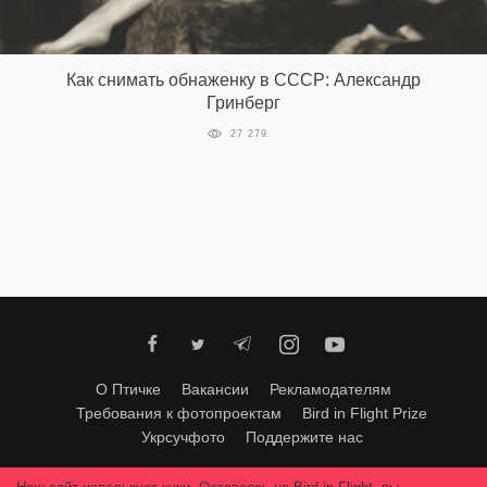
‘21
Фотопроект
Как снимать обнаженку в СССР: Александр
Гринберг
Репортаж
27 279
Партнерский
материал
О
птичке
Рекламодателям
О Птичке
Вакансии
Рекламодателям
Требования к фотопроектам
Bird in Flight Prize
Укрсучфото
Поддержите нас
Любое использование материалов допускается только с согласия