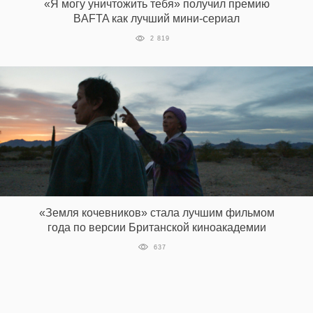
«Я могу уничтожить тебя» получил премию
‘21
BAFTA как лучший мини-сериал
2 819
Фотопроект
Репортаж
Партнерский
материал
О
птичке
«Земля кочевников» стала лучшим фильмом
Рекламодателям
года по версии Британской киноакадемии
637