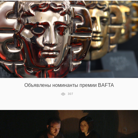
EN
UA
Объявлены номинанты премии BAFTA
307