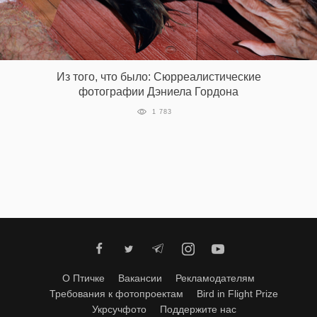
‘21
Фотопроект
Из того, что было: Сюрреалистические
Репортаж
фотографии Дэниела Гордона
1 783
Партнерский
материал
О
птичке
Рекламодателям
О Птичке
Вакансии
Рекламодателям
Требования к фотопроектам
Bird in Flight Prize
Укрсучфото
Поддержите нас