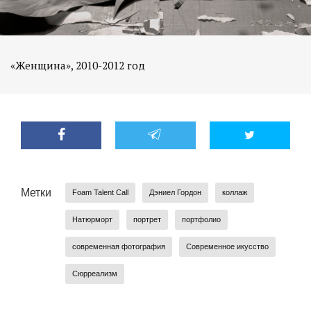
«Женщина», 2010-2012 год
Метки
Foam Talent Call
Дэниел Гордон
коллаж
Натюрморт
портрет
портфолио
современная фотография
Современное икусство
Сюрреализм