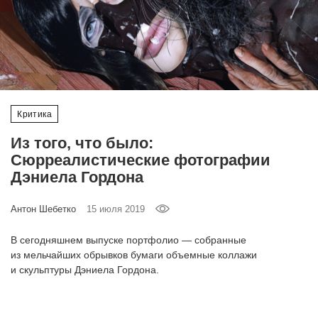
‘21
Фотопроект
Репортаж
Критика
Партнерский
материал
Из того, что было:
Сюрреалистические фотографии
О
Дэниела Гордона
птичке
Антон Шебетко
15 июля 2019
Рекламодателям
В сегодняшнем выпуске портфолио — собранные
из мельчайших обрывков бумаги объемные коллажи
и скульптуры Дэниела Гордона.