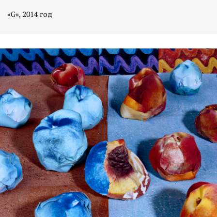
«G», 2014 год