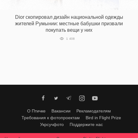
Dior скопировал дизайн национальной одежды
EN
UA
жителей Румынии: местные бабушки призвали
покупать вещи у них
1 408
О Птичке
Вакансии
Рекламодателям
Требования к фотопроектам
Bird in Flight Prize
Укрсучфото
Поддержите нас
Любое использование материалов допускается только с согласия