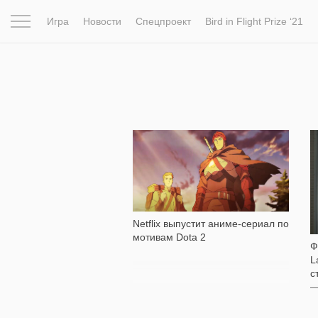
Игра
Новости
Спецпроект
Bird in Flight Prize ‘21
Вдохновение
Почему это шедевр
Мир
Фотопрое
242
Netflix выпустит аниме-сериал по
мотивам Dota 2
Ф
L
с
—