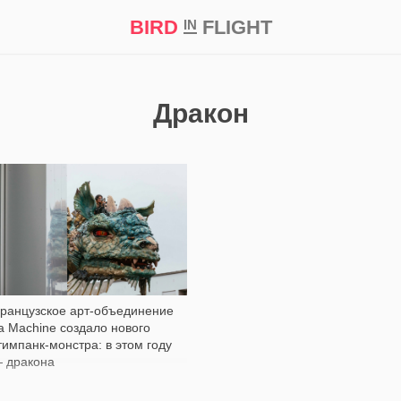
BIRD
FLIGHT
IN
кт
Репортаж
Дракон
411
ранцузское арт-объединение
a Machine создало нового
тимпанк-монстра: в этом году
 дракона