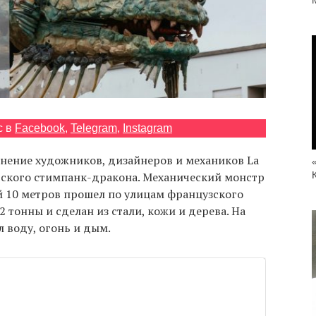
с в
Facebook
,
Telegram
,
Instagram
инение художников, дизайнеров и механиков La
тского стимпанк-дракона. Механический монстр
й 10 метров прошел по улицам французского
2 тонны и сделан из стали, кожи и дерева. На
 воду, огонь и дым.