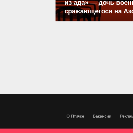
из ада» — дочь воен
сражающегося на Аз
О Птичке
Вакансии
Рекла