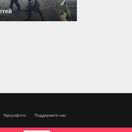
етей
Укрсучфото
Поддержите нас