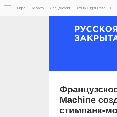
Игра
Новости
Спецпроект
Bird in Flight Prize ‘21
Вдохновение
Почему это шедевр
Мир
Фотопрое
Французское
Machine соз
стимпанк-мо