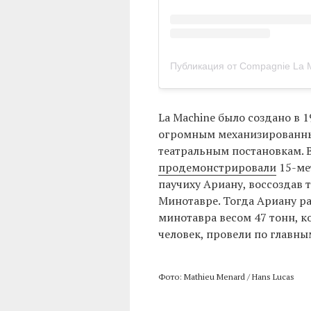
Публикация от Compagnie La 
La Machine было создано в 
огромным механизированны
театральным постановкам. 
продемонстрировали
15-ме
паучиху Ариану, воссоздав
Минотавре. Тогда Ариану раз
минотавра весом 47 тонн, 
человек, провели по главны
Фото: Mathieu Menard / Hans Lucas