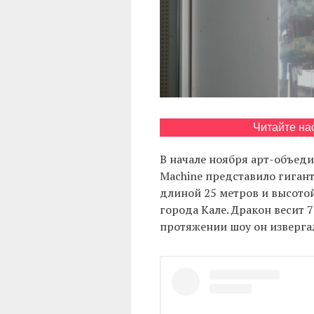
Читайте на
В начале ноября арт-объед
Machine представило гиган
длиной 25 метров и высото
города Кале. Дракон весит 7
протяжении шоу он извергал