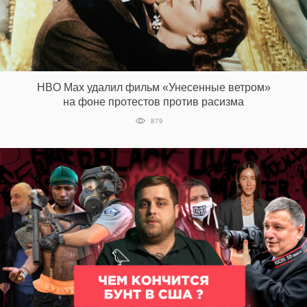
HBO Max удалил фильм «Унесенные ветром»
на фоне протестов против расизма
879