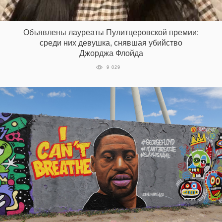
Объявлены лауреаты Пулитцеровской премии:
EN
UA
среди них девушка, снявшая убийство
Джорджа Флойда
9 029