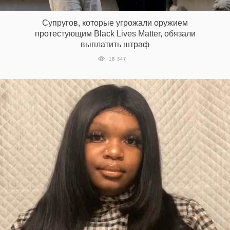
‘21
Супругов, которые угрожали оружием
протестующим Black Lives Matter, обязали
Фотопроект
выплатить штраф
18 347
Репортаж
Партнерский
материал
О
птичке
Рекламодателям