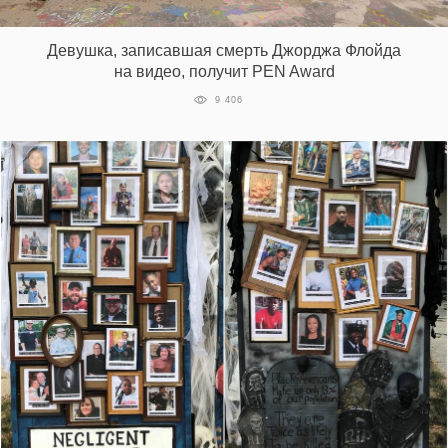
Девушка, записавшая смерть Джорджа Флойда
на видео, получит PEN Award
9 406