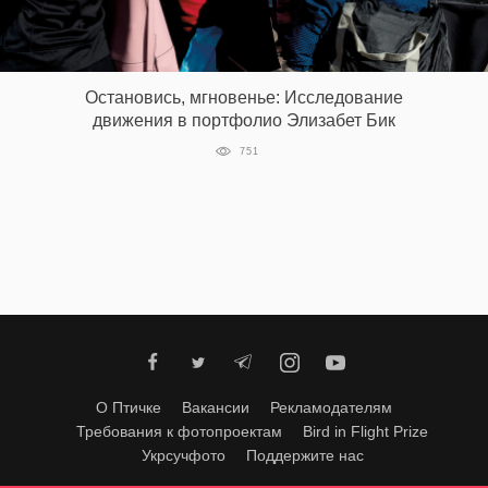
‘21
Фотопроект
Остановись, мгновенье: Исследование
движения в портфолио Элизабет Бик
Репортаж
751
Партнерский
материал
О
птичке
Рекламодателям
О Птичке
Вакансии
Рекламодателям
Требования к фотопроектам
Bird in Flight Prize
Укрсучфото
Поддержите нас