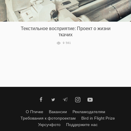
EN
UA
Текстильное восприятие: Проект о жизни
ткачих
9 561
О Птичке
Вакансии
Рекламодателям
Требования к фотопроектам
Bird in Flight Prize
Укрсучфото
Поддержите нас