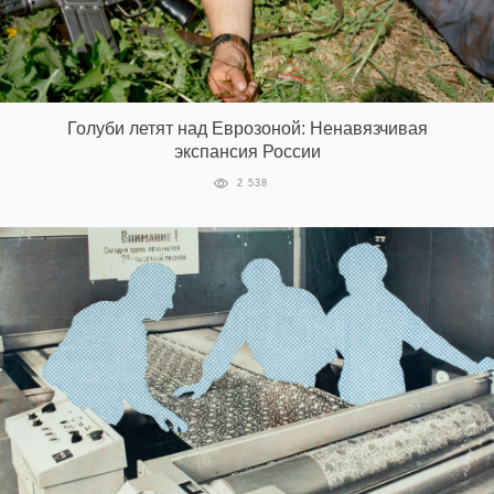
‘21
Фотопроект
Голуби летят над Еврозоной: Ненавязчивая
Репортаж
экспансия России
2 538
Партнерский
материал
О
птичке
Рекламодателям