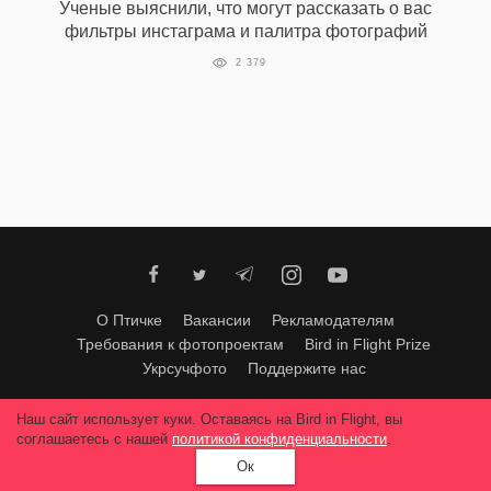
Ученые выяснили, что могут рассказать о вас
фильтры инстаграма и палитра фотографий
2 379
О Птичке
Вакансии
Рекламодателям
Требования к фотопроектам
Bird in Flight Prize
Укрсучфото
Поддержите нас
Любое использование материалов допускается только с согласия
Наш сайт использует куки. Оставаясь на Bird in Flight, вы
редакции
.
© 2026, Bird In Flight.
соглашаетесь с нашей
политикой конфиденциальности
.
Все права защищены.
Ок