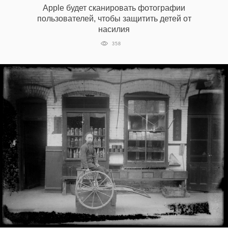
Apple будет сканировать фотографии
пользователей, чтобы защитить детей от
насилия
EN
UA
358