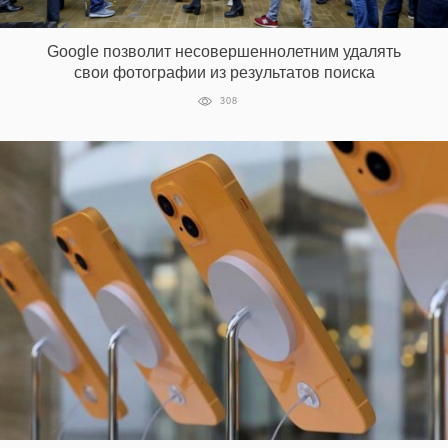
‘21
Google позволит несовершеннолетним удалять
Фотопроект
свои фотографии из результатов поиска
308
Репортаж
Партнерский
материал
О
птичке
Рекламодателям