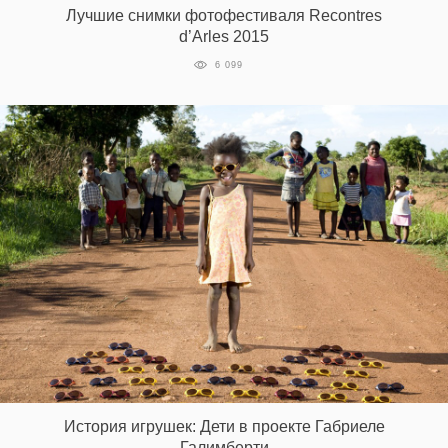
Лучшие снимки фотофестиваля Recontres
d’Arles 2015
6 099
EN
UA
История игрушек: Дети в проекте Габриеле
Галимберти