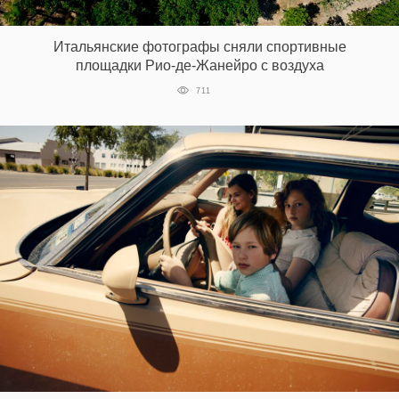
‘21
Итальянские фотографы сняли спортивные
Фотопроект
площадки Рио-де-Жанейро с воздуха
711
Репортаж
Партнерский
материал
О
птичке
Рекламодателям