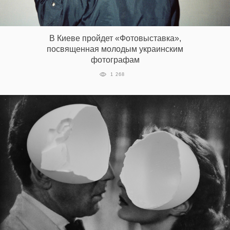
‘21
Фотопроект
В Киеве пройдет «Фотовыставка»,
посвященная молодым украинским
фотографам
Репортаж
1 268
Партнерский
материал
О
птичке
Рекламодателям