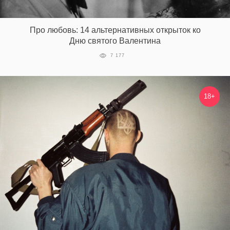
Про любовь: 14 альтернативных открыток ко
EN
UA
Дню святого Валентина
7 177
18+