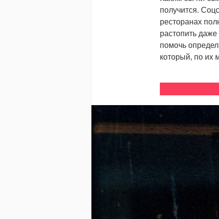
получится. Соц
ресторанах пол
растопить даже 
помочь определ
который, по их 