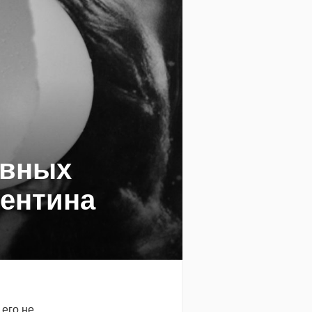
ивных
лентина
его не