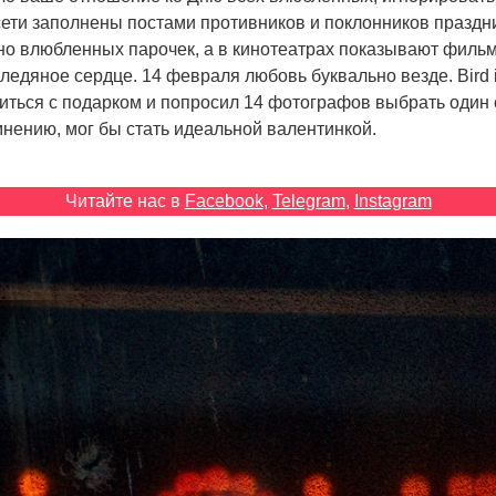
сети заполнены постами противников и поклонников праздни
но влюбленных парочек, а в кинотеатрах показывают филь
ледяное сердце. 14 февраля любовь буквально везде. Bird i
иться с подарком и попросил 14 фотографов выбрать один 
мнению, мог бы стать идеальной валентинкой.
Читайте нас в
Facebook
,
Telegram
,
Instagram