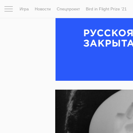
Игра
Новости
Спецпроект
Bird in Flight Prize ‘21
Вдохновение
Почему это шедевр
Мир
Фотопрое