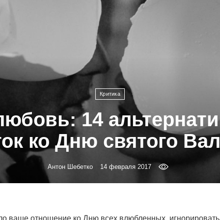
Критика
любовь: 14 альтернат
ок ко Дню святого Ва
Антон Шебетко
14 февраля 2017
ло ваше отношение ко Дню всех влюбленных, игнорировать 