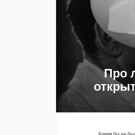
Про 
открыт
Каким бы ни бы