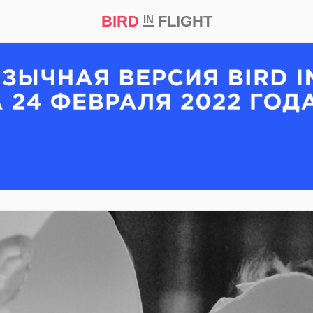
BIRD
FLIGHT
IN
кт
Репортаж