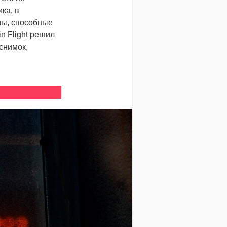
ка, в
мы, способные
n Flight решил
снимок,