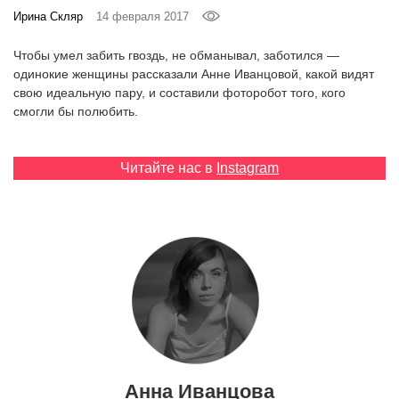
‘21
Ирина Скляр
14 февраля 2017
Чтобы умел забить гвоздь, не обманывал, заботился —
Фотопроект
одинокие женщины рассказали Анне Иванцовой, какой видят
свою идеальную пару, и составили фоторобот того, кого
Репортаж
смогли бы полюбить.
Партнерский
Читайте нас в
Instagram
материал
О
птичке
Рекламодателям
Анна Иванцова