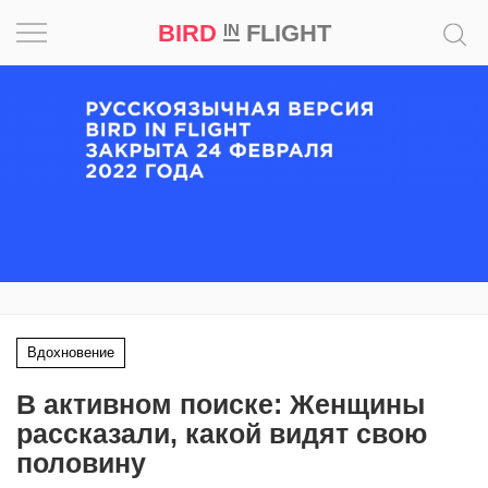
BIRD
FLIGHT
IN
Вдохновение
Почему
это
шедевр
Мир
Игра
Вдохновение
Новости
В активном поиске: Женщины
Bird
рассказали, какой видят свою
in
половину
Flight
Prize