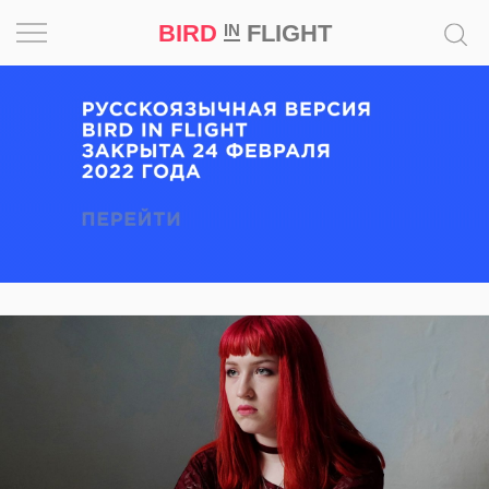
BIRD
FLIGHT
IN
Вдохновение
Почему
это
шедевр
Мир
Игра
Новости
Bird
in
Flight
Prize