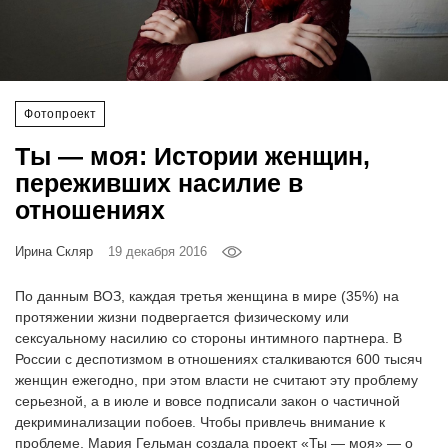
‘21
Фотопроект
Фотопроект
Репортаж
Ты — моя: Истории женщин,
Партнерский
переживших насилие в
материал
отношениях
О
Ирина Скляр
19 декабря 2016
птичке
По данным ВОЗ, каждая третья женщина в мире (35%) на
Рекламодателям
протяжении жизни подвергается физическому или
сексуальному насилию со стороны интимного партнера. В
России с деспотизмом в отношениях сталкиваются 600 тысяч
женщин ежегодно, при этом власти не считают эту проблему
серьезной, а в июле и вовсе подписали закон о частичной
декриминализации побоев. Чтобы привлечь внимание к
проблеме, Мария Гельман создала проект «Ты — моя» — о