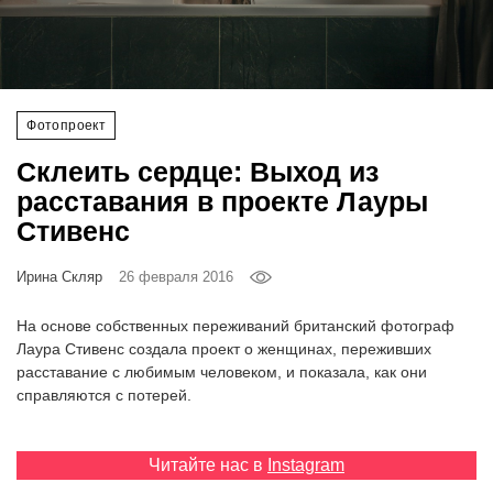
‘21
Фотопроект
Фотопроект
Репортаж
Склеить сердце: Выход из
Партнерский
расставания в проекте Лауры
материал
Стивенс
О
Ирина Скляр
26 февраля 2016
птичке
На основе собственных переживаний британский фотограф
Рекламодателям
Лаура Стивенс создала проект о женщинах, переживших
расставание с любимым человеком, и показала, как они
справляются с потерей.
Читайте нас в
Instagram