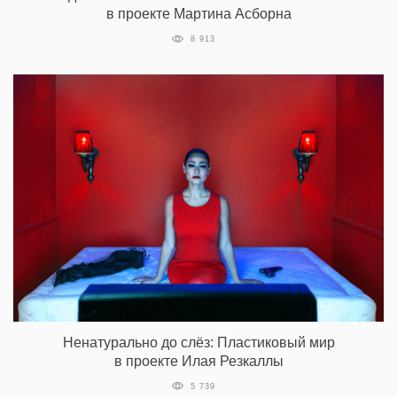
в проекте Мартина Асборна
8 913
Ненатурально до слёз: Пластиковый мир
в проекте Илая Резкаллы
5 739