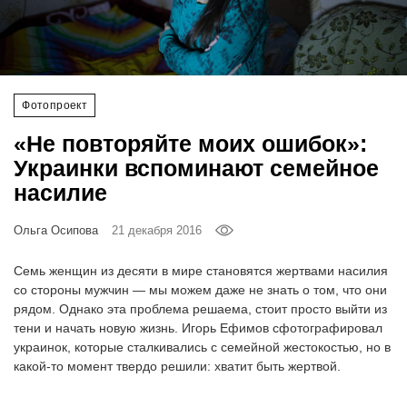
‘21
Фотопроект
Фотопроект
Репортаж
«Не повторяйте моих ошибок»:
Партнерский
Украинки вспоминают семейное
материал
насилие
О
Ольга Осипова
21 декабря 2016
птичке
Семь женщин из десяти в мире становятся жертвами насилия
Рекламодателям
со стороны мужчин — мы можем даже не знать о том, что они
рядом. Однако эта проблема решаема, стоит просто выйти из
тени и начать новую жизнь. Игорь Ефимов сфотографировал
украинок, которые сталкивались с семейной жестокостью, но в
какой-то момент твердо решили: хватит быть жертвой.