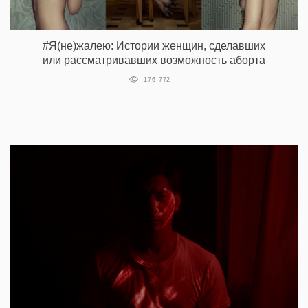
#Я(не)жалею: Истории женщин, сделавших
или рассматривавших возможность аборта
176 772