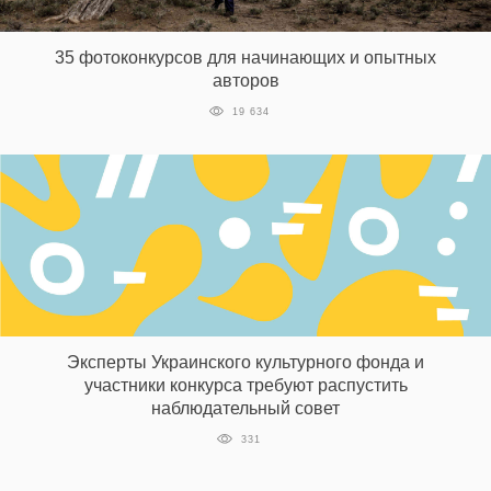
‘21
35 фотоконкурсов для начинающих и опытных
Фотопроект
авторов
19 634
Репортаж
Партнерский
материал
О
птичке
Рекламодателям
Эксперты Украинского культурного фонда и
участники конкурса требуют распустить
наблюдательный совет
331