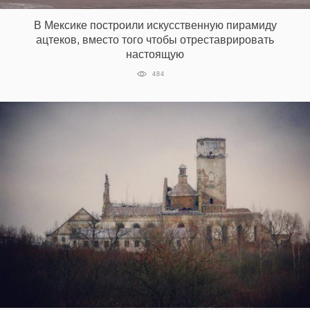
В Мексике построили искусственную пирамиду
ацтеков, вместо того чтобы отреставрировать
EN
UA
настоящую
484