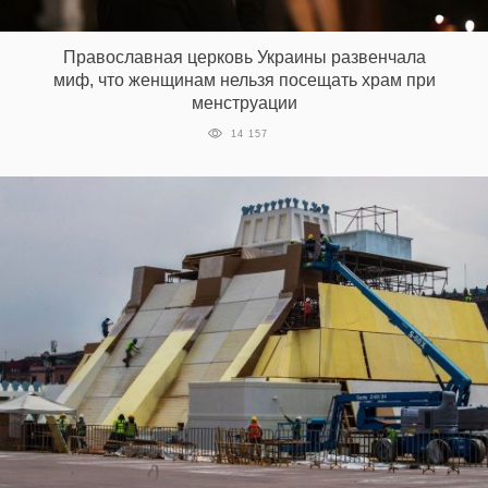
‘21
Православная церковь Украины развенчала
Фотопроект
миф, что женщинам нельзя посещать храм при
менструации
Репортаж
14 157
Партнерский
материал
О
птичке
Рекламодателям