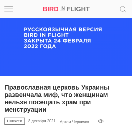
BIRD
FLIGHT
IN
Вдохновение
Почему
это
шедевр
Мир
Игра
Православная церковь Украины
развенчала миф, что женщинам
Новости
нельзя посещать храм при
менструации
Bird
in
8 декабря 2021
Новости
Артем Черничко
Flight
Prize