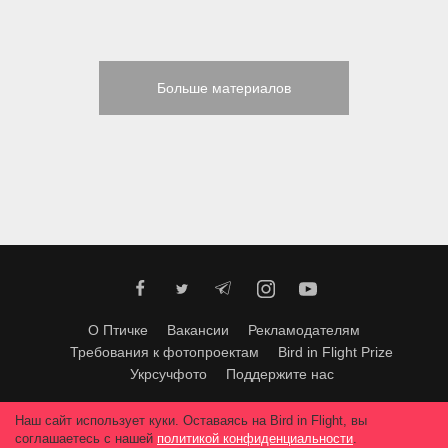
Больше материалов
О Птичке
Вакансии
Рекламодателям
Требования к фотопроектам
Bird in Flight Prize
Укрсучфото
Поддержите нас
Любое использование материалов допускается только с согласия
Наш сайт использует куки. Оставаясь на Bird in Flight, вы
редакции
.
© 2026, Bird In Flight.
соглашаетесь с нашей
политикой конфиденциальности
.