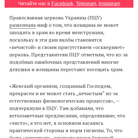
Читайте нас в
Facebook
,
Telegram
,
Instagram
‘21
Православная церковь Украины (ПЦУ)
Фотопроект
развенчала
миф о том, что женщина не может
заходить в храм во время менструации,
Репортаж
поскольку в эти дни якобы становится
«нечистой» и своим присутствием «оскверняет»
Партнерский
церковь. Представители ПЦУ отметили, что из-за
материал
подобных ошибочных представлений многие
девушки и женщины перестают посещать храм.
О
птичке
«Женский организм, созданный Господом,
прекрасен и не может стать „нечистым“ из-за
Рекламодателям
естественных физиологических процессов», —
подчеркнули в ПЦУ. Там добавили, что
ветхозаветные предписания, определявшие, что
«чисто», а что нет, в основном касались
практической стороны и норм гигиены. То, что
было «нечистым», означало риски болезней,