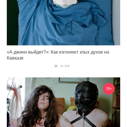
«А джинн выйдет?»: Как изгоняют злых духов на
Кавказе
16 636
18+