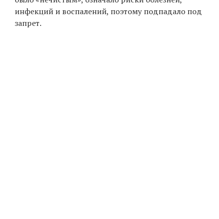
инфекций и воспалений, поэтому подпадало под
запрет.
EN
UA