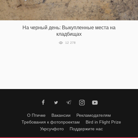
‘21
Фотопроект
На черный день: Выкупленные места на
кладбищах
Репортаж
12 278
Партнерский
материал
О
птичке
Рекламодателям
О Птичке
Вакансии
Рекламодателям
Требования к фотопроектам
Bird in Flight Prize
Укрсучфото
Поддержите нас