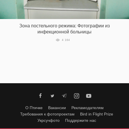
‘21
Фотопроект
Зона постельного режима: Фотографии из
инфекционной больницы
Репортаж
4 164
Партнерский
материал
О
птичке
Рекламодателям
О Птичке
Вакансии
Рекламодателям
Требования к фотопроектам
Bird in Flight Prize
Укрсучфото
Поддержите нас