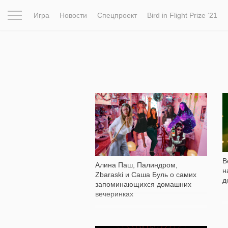
Игра
Новости
Спецпроект
Bird in Flight Prize ‘21
Вдохновение
Почему это шедевр
Мир
Фотопрое
1 137
В
Алина Паш, Палиндром,
н
Zbaraski и Саша Буль о самих
д
запоминающихся домашних
вечеринках