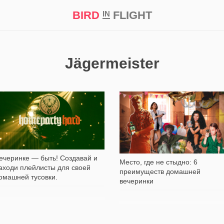
BIRD
FLIGHT
IN
кт
Репортаж
Jägermeister
54
4 277
ечеринке — быть! Создавай и
Место, где не стыдно: 6
аходи плейлисты для своей
преимуществ домашней
омашней тусовки.
вечеринки