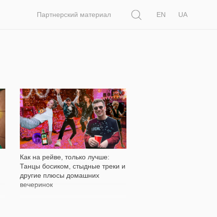
Поиск
Партнерский материал
EN
UA
6 147
Как на рейве, только лучше:
Танцы босиком, стыдные треки и
другие плюсы домашних
вечеринок