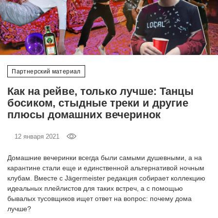
‘21
Фотопроект
Репортаж
Партнерский материал
Партнерский
Как на рейве, только лучше: Танцы
материал
босиком, стыдные треки и другие
плюсы домашних вечеринок
О
птичке
12 января 2021
Рекламодателям
Домашние вечеринки всегда были самыми душевными, а на
карантине стали еще и единственной альтернативой ночным
клубам. Вместе с Jägermeister редакция собирает коллекцию
идеальных плейлистов для таких встреч, а с помощью
бывалых тусовщиков ищет ответ на вопрос: почему дома
лучше?