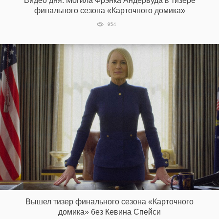
Видео дня: Могила Фрэнка Андервуда в тизере
финального сезона «Карточного домика»
954
Вышел тизер финального сезона «Карточного
домика» без Кевина Спейси