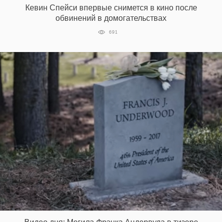
Кевин Спейси впервые снимется в кино после
обвинений в домогательствах
691
EN
UA