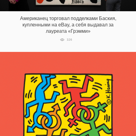
‘21
Американец торговал подделками Баския,
Фотопроект
купленными на eBay, а себя выдавал за
лауреата «Грэмми»
Репортаж
326
Партнерский
материал
О
птичке
Рекламодателям