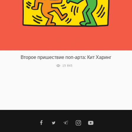
EN
UA
Второе пришествие поп-арта: Кит Харинг
15 845