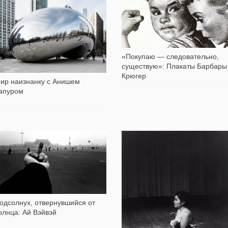
Фонткуберта
7 357
5 342
ройдохи, проститутки и
икассо: Ночной Париж Брассаи
«Покупаю — следовательно,
существую»: Плакаты Барбары
Крюгер
ир наизнанку с Анишем
апуром
15 007
22 997
одсолнух, отвернувшийся от
олнца: Ай Вэйвэй