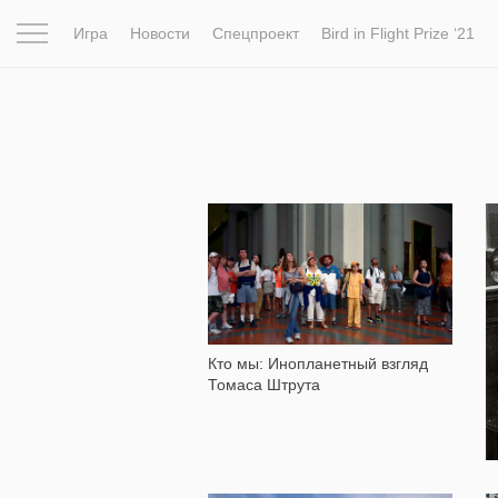
Игра
Новости
Спецпроект
Bird in Flight Prize ‘21
Вдохновение
Почему это шедевр
Мир
Фотопрое
3 470
Кто мы: Инопланетный взгляд
Томаса Штрута