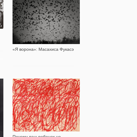
13 325
«Я ворона»: Масахиса Фукасэ
147 826
Почему ваш ребенок не