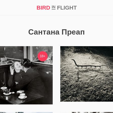
BIRD
FLIGHT
IN
кт
Репортаж
Сантана Преап
12 014
4 020
18+
Невероятно, но факт:
Фантастические твари Хуана