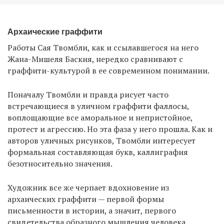
Архаические граффити
Работы Сая Твомбли, как и ссылавшегося на него
Жана-Мишеля Баския, нередко сравнивают с
граффити-культурой в ее современном понимании.
Поначалу Твомбли и правда рисует часто
встречающиеся в уличном граффити фаллосы,
воплощающие все аморальное и непристойное,
протест и агрессию. Но эта фаза у него прошла. Как и
авторов уличных рисунков, Твомбли интересует
формальная составляющая букв, каллиграфия
безотносительно значения.
Художник все же черпает вдохновение из
архаических граффити — первой формы
письменности в истории, а значит, первого
свидетельства образного мышления человека.