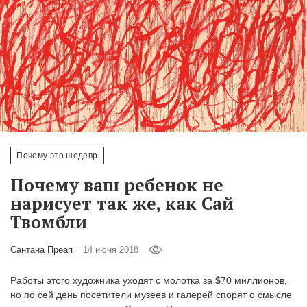
‘21
Фотопроект
Репортаж
Партнерский
материал
Почему это шедевр
О
Почему ваш ребенок не
птичке
нарисует так же, как Сай
Твомбли
Рекламодателям
Сантана Преап
14 июня 2018
Работы этого художника уходят с молотка за $70 миллионов,
но по сей день посетители музеев и галерей спорят о смысле