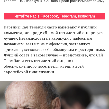
«простеньких каракуль». Сантана Преап рассказывает почему.
Читайте нас в
Facebook
,
Telegram
,
Instagram
EN
UA
Картины Сая Твомбли часто вызывают у публики
комментарии вроде «Да мой пятилетний сын рисует
лучше». Незамысловатые каракули с пафосным
названием, взятым из мифологии, заставляют
зрителя чувствовать себя обманутым и растерянным.
Лучший совет в таком случае — представить, что Сай
Твомбли и есть пятилетний сын, но не
обескураженного посетителя музея, а всей
европейской цивилизации.