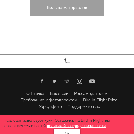
Больше материалов
О Птичке
Вакансии
Рекламодателям
Требования к фотопроектам
Bird in Flight Prize
Укрсучфото
Поддержите нас
Любое использование материалов допускается только с согласия
Наш сайт использует куки. Оставаясь на Bird in Flight, вы
редакции
.
© 2026, Bird In Flight.
соглашаетесь с нашей
политикой конфиденциальности
.
Все права защищены.
Ок