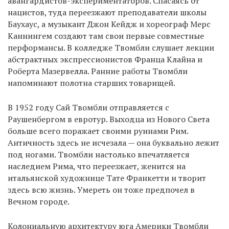
авангардистов-экспериментаторов. Спасаясь от
нацистов, туда переезжают преподаватели школы
Баухаус, а музыкант Джон Кейдж и хореограф Мерс
Каннингем создают там свои первые совместные
перформансы. В колледже Твомбли слушает лекции
абстрактных экспрессионистов Франца Клайна и
Роберта Мазервелла. Ранние работы Твомбли
напоминают полотна старших товарищей.
В 1952 году Сай Твомбли отправляется с
Раушенбергом в евротур. Выходца из Нового Света
больше всего поражает своими руинами Рим.
Античность здесь не исчезала — она буквально лежит
под ногами. Твомбли настолько впечатляется
наследием Рима, что переезжает, женится на
итальянской художнице Тате Франкетти и творит
здесь всю жизнь. Умереть он тоже предпочел в
Вечном городе.
Колониальную архитектуру юга Америки Твомбли