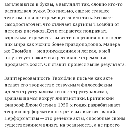
вычленяются в буквы, а выглядят так, словно кто-то
расписывал ручку. Это письмо, еще не ставшее
текстом, но и не стремящееся им стать. Его жест
самодостаточен, что отличает картины Твомбли от
детских рисунков. Дети стараются подражать
взрослым, стремятся вывести очертания нового для
них мира как можно более правдоподобно. Манера
же Твомбли — непринужденная и легкая, в ней
отсутствует нажим и агрессивное стремление
продавить холст. Он ставит процесс выше результата.
Заинтересованность Твомбли в письме как акте
делает его творчество созвучным философским
идеям структурализма и постструктурализма,
вращающимся вокруг лингвистики. Британский
философ Джон Остин в 1950-х годах разрабатывает
теорию перформативных речевых высказываний.
Перформативы — это речевые акты, способные своим
существованием влиять на реальность, а не просто