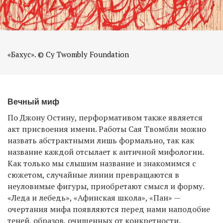
«Бахус». © Cy Twombly Foundation
Вечный миф
По Джону Остину, перформативом также является
акт присвоения имени. Работы Сая Твомбли можно
назвать абстрактными лишь формально, так как
название каждой отсылает к античной мифологии.
Как только мы слышим название и знакомимся с
сюжетом, случайные линии превращаются в
неуловимые фигуры, приобретают смысл и форму.
«Леда и лебедь», «Афинская школа», «Пан» —
очертания мифа появляются перед нами наподобие
теней, образов, очищенных от конкретности.