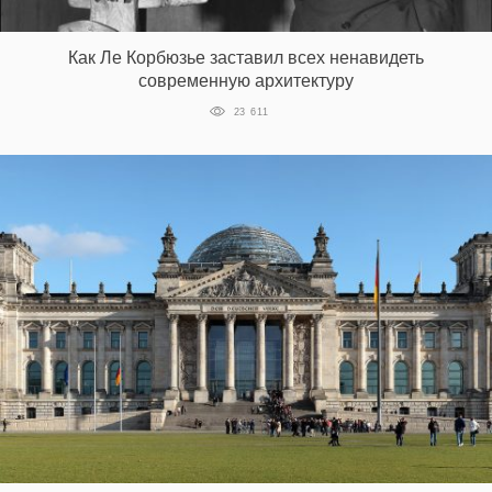
‘21
Как Ле Корбюзье заставил всех ненавидеть
Фотопроект
современную архитектуру
23 611
Репортаж
Партнерский
материал
О
птичке
Рекламодателям