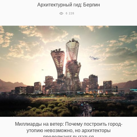
Архитектурный гид: Берлин
6 228
EN
UA
Миллиарды на ветер: Почему построить город-
утопию невозможно, но архитекторы
продолжают пытаться