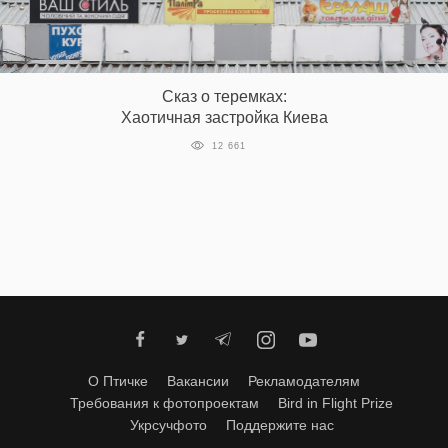
EN
UA
Сказ о теремках:
Хаотичная застройка Киева
12 661
О Птичке
Вакансии
Рекламодателям
Требования к фотопроектам
Bird in Flight Prize
Укрсучфото
Поддержите нас