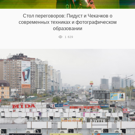
‘21
Стол переговоров: Пидуст и Чекачков о
Фотопроект
современных техниках и фотографическом
образовании
Репортаж
1 629
Партнерский
материал
О
птичке
Рекламодателям