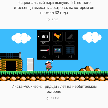
Национальный парк вынудил 81-летнего
‘21
итальянца выехать с острова, на котором он
прожил 32 года
Фотопроект
1 512
Репортаж
Партнерский
материал
О
птичке
Рекламодателям
Инста-Робинзон: Тридцать лет на необитаемом
острове
13 134