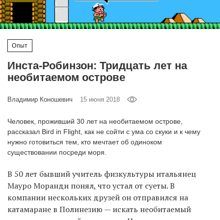
‘21
Фотопроект
Опыт
Репортаж
Инста-Робинзон: Тридцать лет на
необитаемом острове
Партнерский
материал
Владимир Коношевич
15 июня 2018
О
Человек, проживший 30 лет на необитаемом острове,
птичке
рассказал Bird in Flight, как не сойти с ума со скуки и к чему
нужно готовиться тем, кто мечтает об одиноком
существовании посреди моря.
Рекламодателям
В 50 лет бывший учитель физкультуры итальянец
Мауро Моранди понял, что устал от суеты. В
компании нескольких друзей он отправился на
катамаране в Полинезию — искать необитаемый