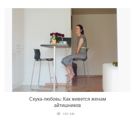
Скука-любовь: Как живется женам
айтишников
160 846