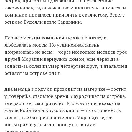
остров, пригодный для жизни. Но путешествие
закончилось, едва начавшись: двигатель сломался, и
компании пришлось причалить к скалистому берегу
EN
UA
острова Буделли возле Сардинии.
Первые месяцы компания гуляла по пляжу и
любовалась морем. Но уединенная жизнь
понравилась не всем — через несколько месяцев трое
друзей Моранди вернулись домой; еще через два
года из-за болезни умер четвертый друг, и итальянец
остался на острове один.
Два месяца в году он проводит на материке — гостит
у дочерей. Остальное время Мауро живет на острове,
где работает смотрителем. Его жизнь не похожа на
жизнь Робинзона Крузо из книги — на острове есть
солнечные батареи и интернет. Моранди ведет
инстаграм и уже издал книгу со своими
фотографиями.