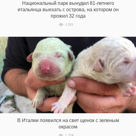
Национальный парк вынудил 81-летнего
‘21
итальянца выехать с острова, на котором он
прожил 32 года
Фотопроект
1 511
Репортаж
Партнерский
материал
О
птичке
Рекламодателям
В Италии появился на свет щенок с зеленым
окрасом
1 728