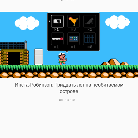
EN
UA
Инста-Робинзон: Тридцать лет на необитаемом
острове
13 131