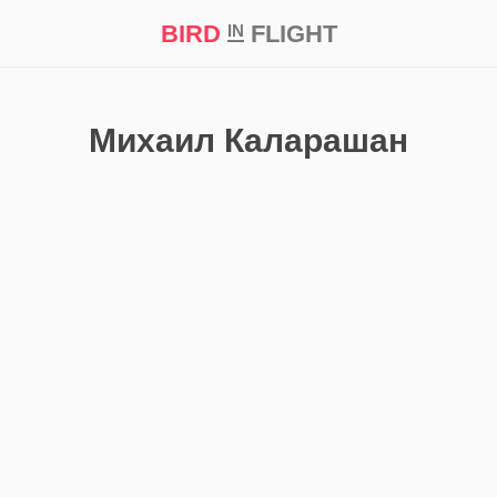
BIRD
FLIGHT
IN
кт
Репортаж
Михаил Каларашан