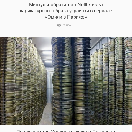
Минкульт обратится к Netflix из-за
карикатурного образа украинки в сериале
«Эмили в Париже»
EN
UA
2 059
Правительство Украины отделило Госкино от