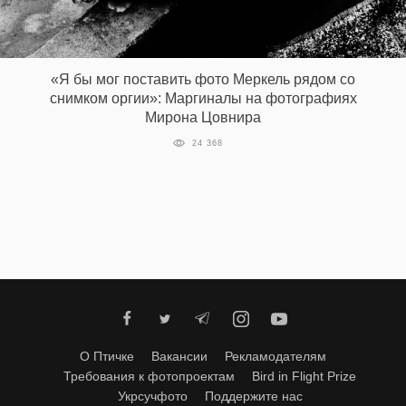
‘21
Фотопроект
«Я бы мог поставить фото Меркель рядом со
снимком оргии»: Маргиналы на фотографиях
Репортаж
Мирона Цовнира
24 368
Партнерский
материал
О
птичке
Рекламодателям
О Птичке
Вакансии
Рекламодателям
Требования к фотопроектам
Bird in Flight Prize
Укрсучфото
Поддержите нас