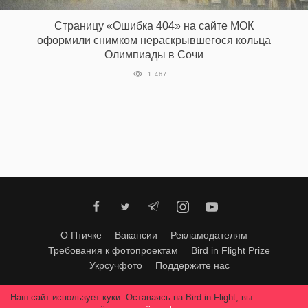
Страницу «Ошибка 404» на сайте МОК
оформили снимком нераскрывшегося кольца
EN
UA
Олимпиады в Сочи
1 467
О Птичке
Вакансии
Рекламодателям
Требования к фотопроектам
Bird in Flight Prize
Укрсучфото
Поддержите нас
Любое использование материалов допускается только с согласия
Наш сайт использует куки. Оставаясь на Bird in Flight, вы
редакции
.
© 2026, Bird In Flight.