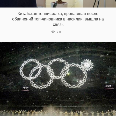
‘21
Китайская теннисистка, пропавшая после
Фотопроект
обвинений топ-чиновника в насилии, вышла на
связь
Репортаж
946
Партнерский
материал
О
птичке
Рекламодателям