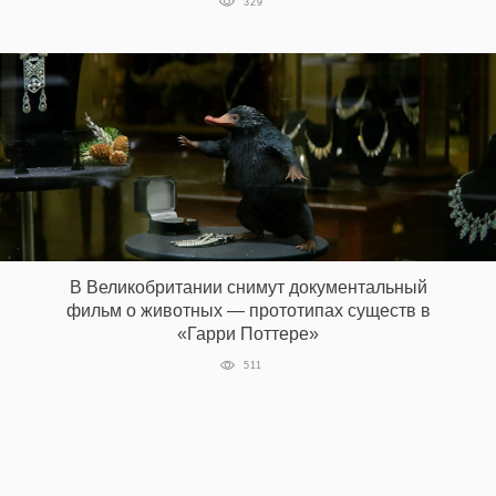
329
EN
UA
В Великобритании снимут документальный
фильм о животных — прототипах существ в
«Гарри Поттере»
511