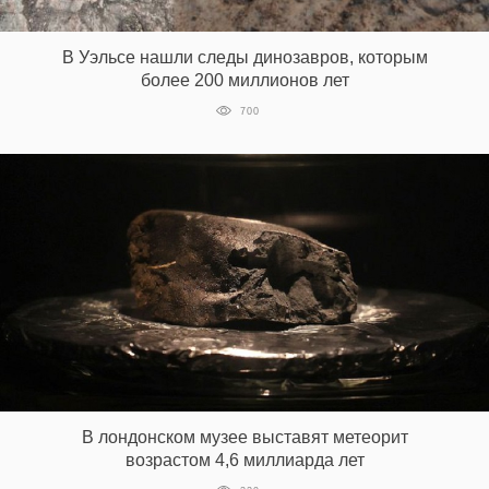
‘21
В Уэльсе нашли следы динозавров, которым
Фотопроект
более 200 миллионов лет
700
Репортаж
Партнерский
материал
О
птичке
Рекламодателям
В лондонском музее выставят метеорит
возрастом 4,6 миллиарда лет