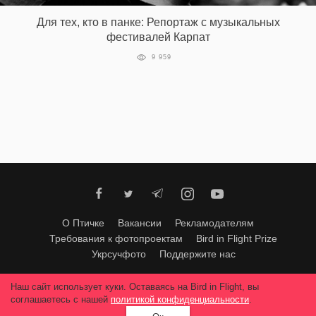
Для тех, кто в панке: Репортаж с музыкальных
фестивалей Карпат
EN
UA
9 959
О Птичке
Вакансии
Рекламодателям
Требования к фотопроектам
Bird in Flight Prize
Укрсучфото
Поддержите нас
Любое использование материалов допускается только с согласия
Наш сайт использует куки. Оставаясь на Bird in Flight, вы
редакции
.
© 2026, Bird In Flight.
соглашаетесь с нашей
политикой конфиденциальности
.
Все права защищены.