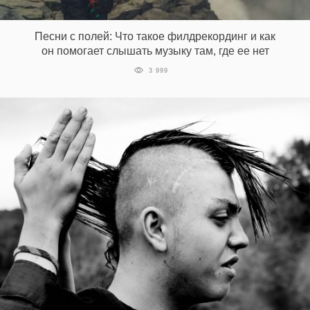
‘21
Песни с полей: Что такое филдрекординг и как
Фотопроект
он помогает слышать музыку там, где ее нет
3 999
Репортаж
Партнерский
материал
О
птичке
Рекламодателям