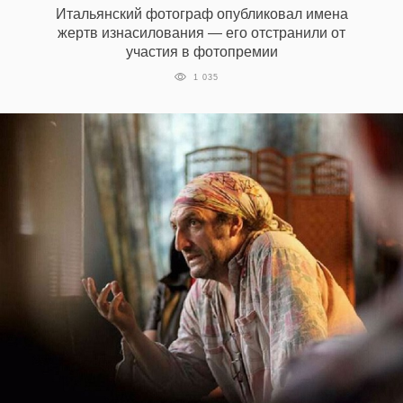
Итальянский фотограф опубликовал имена
жертв изнасилования — его отстранили от
участия в фотопремии
EN
UA
1 035