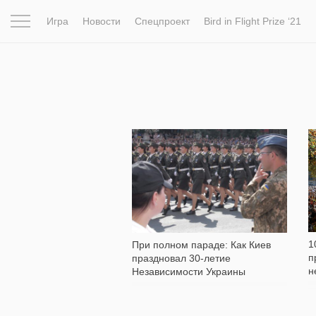
Игра
Новости
Спецпроект
Bird in Flight Prize ‘21
Вдохновение
Почему это шедевр
Мир
Фотопрое
8 382
1
При полном параде: Как Киев
п
праздновал 30-летие
н
Независимости Украины