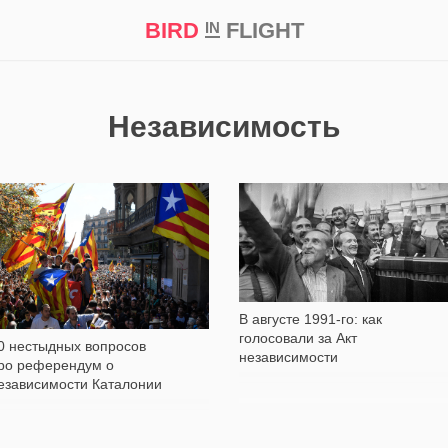
BIRD
FLIGHT
IN
кт
Репортаж
Независимость
7 927
5 733
В августе 1991-го: как
голосовали за Акт
0 нестыдных вопросов
независимости
ро референдум о
езависимости Каталонии