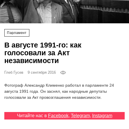
‘21
Фотопроект
Парламент
Репортаж
В августе 1991-го: как
Партнерский
голосовали за Акт
материал
независимости
О
Глеб Гусев
9 сентября 2016
птичке
Фотограф Александр Клименко работал в парламенте 24
Рекламодателям
августа 1991 года. Он заснял, как народные депутаты
голосовали за Акт провозглашения независимости.
Читайте нас в
Facebook
,
Telegram
,
Instagram