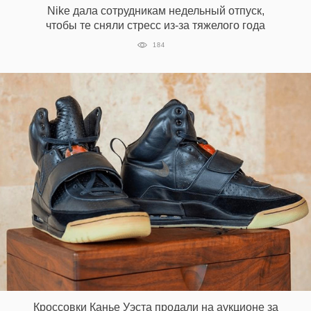
Nike дала сотрудникам недельный отпуск,
чтобы те сняли стресс из-за тяжелого года
184
EN
UA
Кроссовки Канье Уэста продали на аукционе за