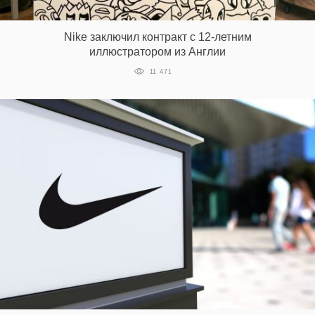
‘21
Nike заключил контракт с 12-летним
Фотопроект
иллюстратором из Англии
11 471
Репортаж
Партнерский
материал
О
птичке
Рекламодателям