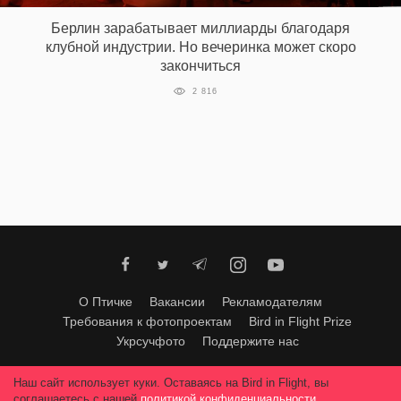
Берлин зарабатывает миллиарды благодаря
клубной индустрии. Но вечеринка может скоро
закончиться
2 816
О Птичке
Вакансии
Рекламодателям
Требования к фотопроектам
Bird in Flight Prize
Укрсучфото
Поддержите нас
Любое использование материалов допускается только с согласия
Наш сайт использует куки. Оставаясь на Bird in Flight, вы
редакции
.
© 2026, Bird In Flight.
соглашаетесь с нашей
политикой конфиденциальности
.