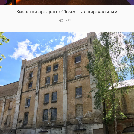
Киевский арт-центр Closer стал виртуальным
EN
UA
791