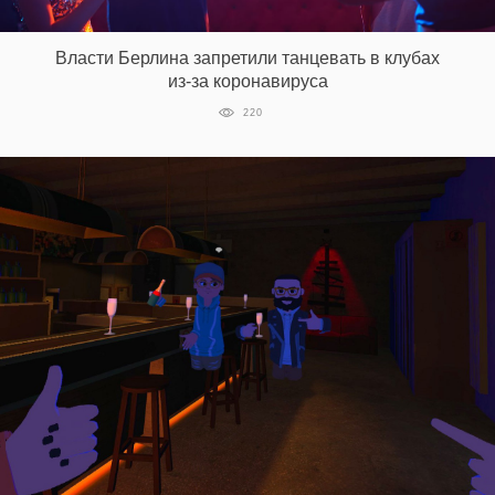
‘21
Власти Берлина запретили танцевать в клубах
Фотопроект
из-за коронавируса
220
Репортаж
Партнерский
материал
О
птичке
Рекламодателям