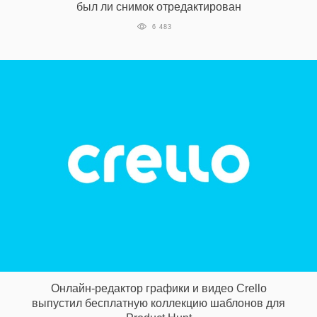
был ли снимок отредактирован
‘21
6 483
Фотопроект
Репортаж
Партнерский
материал
О
птичке
Рекламодателям
Онлайн-редактор графики и видео Crello
выпустил бесплатную коллекцию шаблонов для