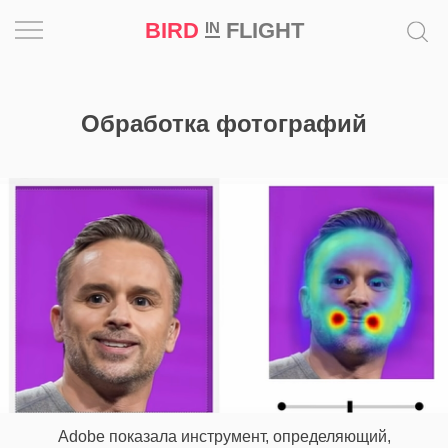
BIRD
FLIGHT
IN
Вдохновение
Обработка фотографий
Почему
это
шедевр
Мир
Игра
Новости
Bird
in
Flight
Adobe показала инструмент, определяющий,
Prize